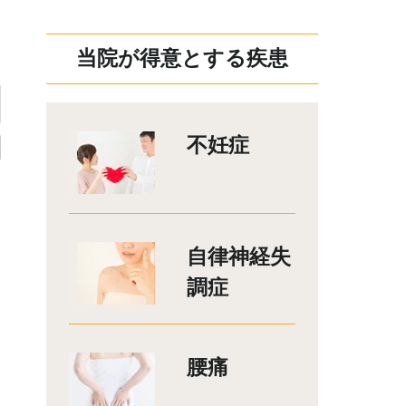
当院が得意とする疾患
不妊症
自律神経失
調症
腰痛