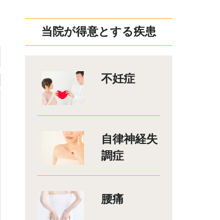
当院が得意とする疾患
不妊症
自律神経失
調症
腰痛