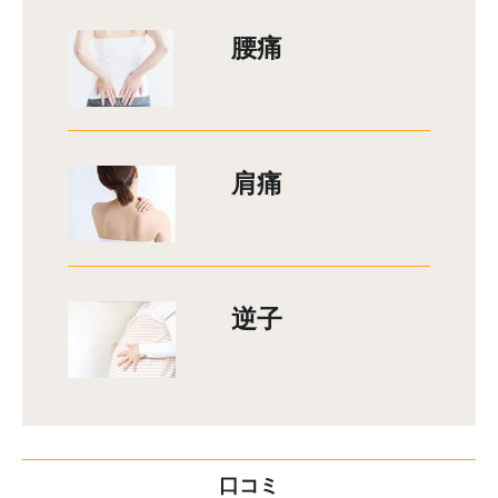
腰痛
肩痛
逆子
口コミ