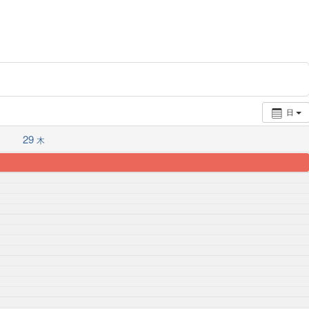
日
29
木