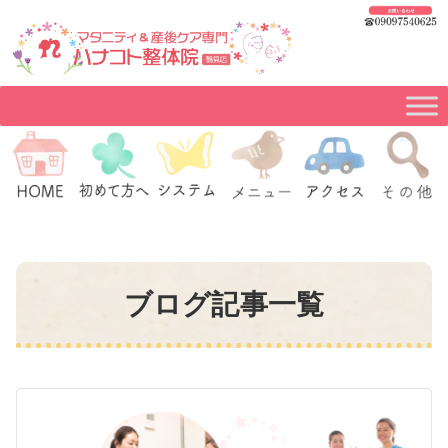
ブログ記事一覧