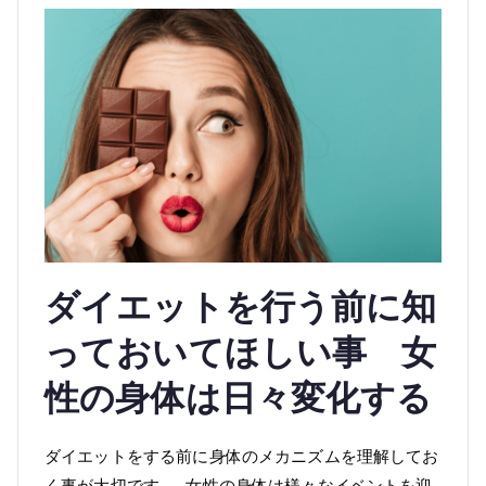
ダイエットを行う前に知
っておいてほしい事 女
性の身体は日々変化する
ダイエットをする前に身体のメカニズムを理解してお
く事が大切です。 女性の身体は様々なイベントを迎