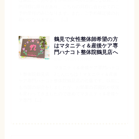
約日程に限りがあり、こちらの日程に合わせてのご
予約受付のみになります。また、ご予約確定後のお
願いになりますが、 […]
鶴見で女性整体師希望の方
はマタニティ＆産後ケア専
門ハナコト整体院鶴見店へ
投稿: 2025年1月30日
マタニティ＆産後ケア専門ハナコ
ト整体院鶴見店 2こんにちは！マタニティ＆産後
ケア専門ハナコト整体院鶴見店の佐藤です。以前に
も当院の紹介をしましたが、お部屋の雰囲気や状況
も変わってきましたので改めてマタニティ＆産後ケ
ア専門 […]