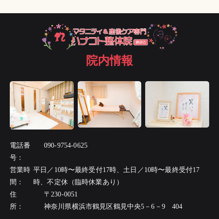
院内情報
電話番
090-9754-0625
号：
営業時
平日／10時〜最終受付17時、土日／10時〜最終受付17
間：
時、不定休（臨時休業あり）
住
〒230-0051
所：
神奈川県横浜市鶴見区鶴見中央5－6－9 404