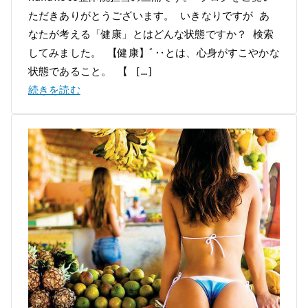
ただきありがとうございます。 いきなりですが あ
なたが考える「健康」とはどんな状態ですか？ 検索
してみました。 【健康】ﾞ‥とは、心身がすこやかな
状態であること。 【 […]
続きを読む