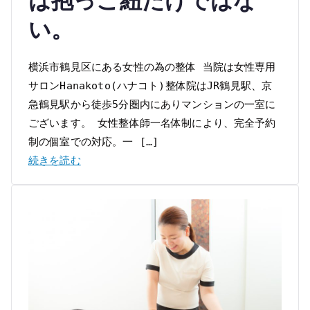
は抱っこ紐だけではな
い。
横浜市鶴見区にある女性の為の整体 当院は女性専用
サロンHanakoto(ハナコト)整体院はJR鶴見駅、京
急鶴見駅から徒歩5分圏内にありマンションの一室に
ございます。 女性整体師一名体制により、完全予約
制の個室での対応。一 […]
続きを読む