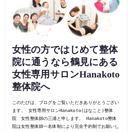
女性の方ではじめて整体
院に通うなら鶴見にある
女性専用サロンHanakoto
整体院へ
このたびは、ブログをご覧いただきありがとうござい
ます。 女性専用サロンHanakoto(はなこと)整体
院 女性整体師の三浦と申します。 Hanakoto整体
院は女性整体師一名体制により完全予約制でお願いし