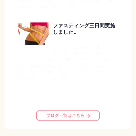
それに沿う筋肉が歪んで […]
ファスティング三日間実施
しました。
投稿: 2018年10月9日
こんにちは、担当の三浦です。
ブログをご覧いただきありがとう
ございます。 先日三日間のファスティングを行っ
たので記録もかねファスティングとはなにか？をお
話ししていきます。 まず、ファスティングとは‥
ファスティング（Fa […]
ブログ一覧はこちら